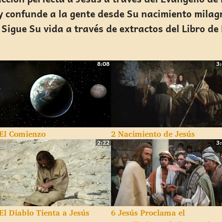
 confunde a la gente desde Su nacimiento milag
Sigue Su vida a través de extractos del Libro de 
8:08
3
 El Comienzo
2 Nacimiento de Jesús
2:22
3
El Diablo Tienta a Jesús
6 Jesús Proclama el