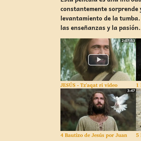
constantemente sorprende y
levantamiento de la tumba. 
las enseñanzas y la pasión.
2:07:53
JESÚS - Tz'aqat ri video
1
3:47
4 Bautizo de Jesús por Juan
5 