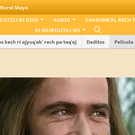
ultural Maya
 UTZIJ RI DIOS
AUDIO
CHAKUNB'AL RECH 
RI KOJRIQITAJ WI
s kech ri ajyuq'ab' rech pa taq'aj
Deditos
Película