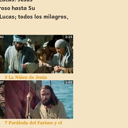
roso hasta Su
Lucas; todos los milagros,
:42
2:15
3 La Niñez de Jesús
:07
1:02
7 Parábola del Fariseo y el