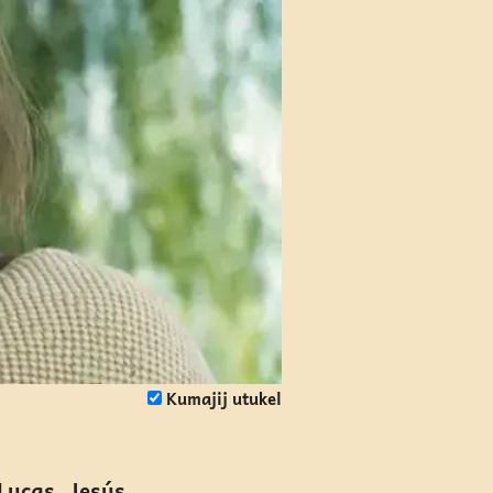
Kumajij utukel
 Lucas. Jesús