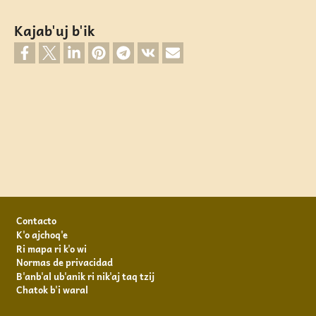
Kajab'uj b'ik
Footer
Contacto
K'o ajchoq'e
Ri mapa ri k'o wi
Normas de privacidad
B'anb'al ub'anik ri nik'aj taq tzij
Chatok b'i waral