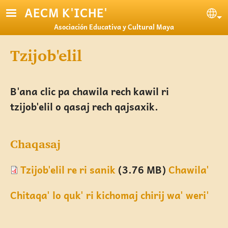
Pasar al contenido principal
AECM K'ICHE'
Se
Asociación Educativa y Cultural Maya
Tzijob'elil
B'ana clic pa chawila rech kawil ri
tzijob'elil o qasaj rech qajsaxik.
Chaqasaj
Tzijob'elil re ri sanik
(3.76 MB)
Chawila'
Chitaqa' lo quk' ri kichomaj chirij wa' weri'