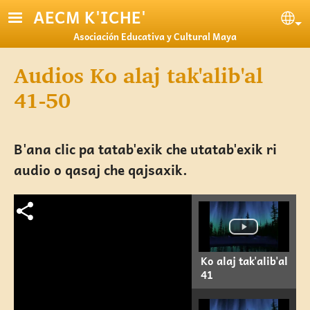
Pasar al contenido principal
AECM K'ICHE'
Se
Asociación Educativa y Cultural Maya
Audios Ko alaj tak'alib'al
41-50
B'ana clic pa tatab'exik che utatab'exik ri
audio o qasaj che qajsaxik.
Ko alaj tak'alib'al
41